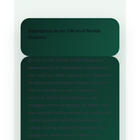
Importancia de los SAI en el Mundo
Moderno
En un mundo donde el teletrabajo y la
dependencia de dispositivos electrónicos
son cada vez más comunes, los Sistemas
de Alimentación Ininterrumpida (SAI) se
han convertido en una herramienta
esencial. Estos dispositivos no solo
protegen contra la pérdida de datos, sino
que también salvaguardan los equipos de
daños causados por fluctuaciones de
voltaje. Con la creciente frecuencia de
apagones, contar con un SAI es una