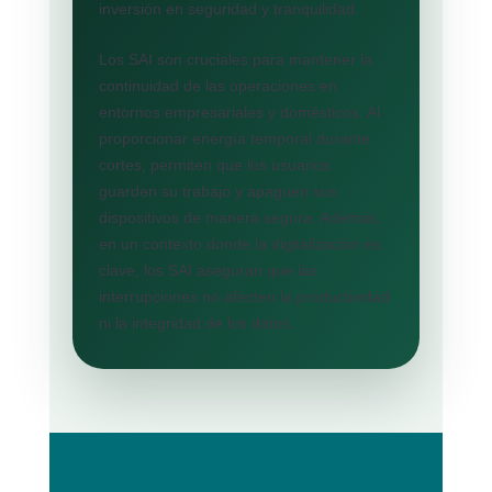
inversión en seguridad y tranquilidad.
Los SAI son cruciales para mantener la
continuidad de las operaciones en
entornos empresariales y domésticos. Al
proporcionar energía temporal durante
cortes, permiten que los usuarios
guarden su trabajo y apaguen sus
dispositivos de manera segura. Además,
en un contexto donde la digitalización es
clave, los SAI aseguran que las
interrupciones no afecten la productividad
ni la integridad de los datos.