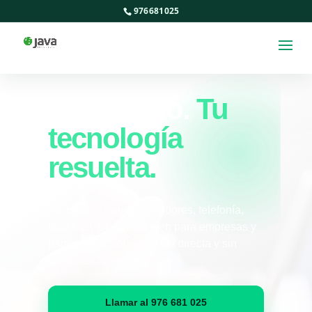
976681025
Tecnología cercana en Zuera
Tu negocio
conectado.
Tu
tecnología
resuelta.
Informática, redes, servidores, telefonía,
fibra O2 y desarrollo web para empresas y
particulares, con atención directa y sin
complicaciones.
Llamar al 976 681 025