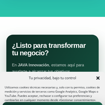
¿Listo para transformar
tu negocio?
En
JAVA Innovación
, estamos aquí para
ayudarte a alcanzar tus objetivos
empresariales con soluciones TIC
Tu privacidad, bajo tu control
personalizadas. Contáctanos hoy mismo para
Utilizamos cookies técnicas necesarias y, solo con tu permiso, cookies de
una consulta gratuita y descubre cómo
medición y servicios de terceros como Google Analytics, Google Maps o
YouTube. Puedes aceptar, rechazar o configurar tus preferencias y
podemos impulsar tu productividad.
cambiarlas en cualquier momento desde «Gestionar consentimiento».