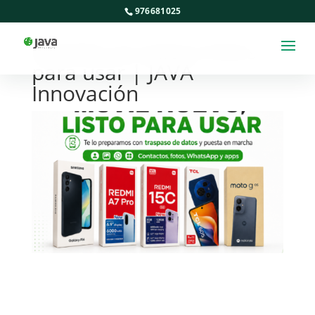
976681025
Móviles en Zuera listos
para usar | JAVA
Innovación